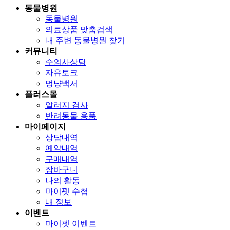
동물병원
동물병원
의료상품 맞춤검색
내 주변 동물병원 찾기
커뮤니티
수의사상담
자유토크
멍냥백서
플러스몰
알러지 검사
반려동물 용품
마이페이지
상담내역
예약내역
구매내역
장바구니
나의 활동
마이펫 수첩
내 정보
이벤트
마이펫 이벤트