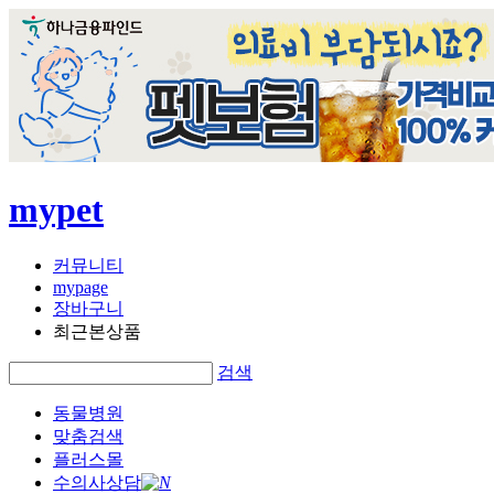
mypet
커뮤니티
mypage
장바구니
최근본상품
검색
동물병원
맞춤검색
플러스몰
수의사상담