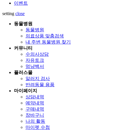
이벤트
setting
close
동물병원
동물병원
의료상품 맞춤검색
내 주변 동물병원 찾기
커뮤니티
수의사상담
자유토크
멍냥백서
플러스몰
알러지 검사
반려동물 용품
마이페이지
상담내역
예약내역
구매내역
장바구니
나의 활동
마이펫 수첩